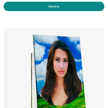
осветленное. Обычное стекло обладает легким
Купить
зеленоватым оттенком, тогда как осветленное
полностью прозрачно, однако стоит дороже обычного.
Если вам сложно определиться с выбором, вы всегда
можете посетить наш офис и лично оценить образцы
материалов.
Требования к изображениям:
Для создания качественного портрета необходимо
предоставить фотографию высокого разрешения.
Минимальное разрешение изображения 300 dpi,
оптимальное 360 – 1440 dpi. Это обеспечит четкость и
детализацию изображения, что особенно важно при
увеличении масштаба.
Таким образом, фотографии на стеклянной подставке
становятся не только элементом украшения, но и