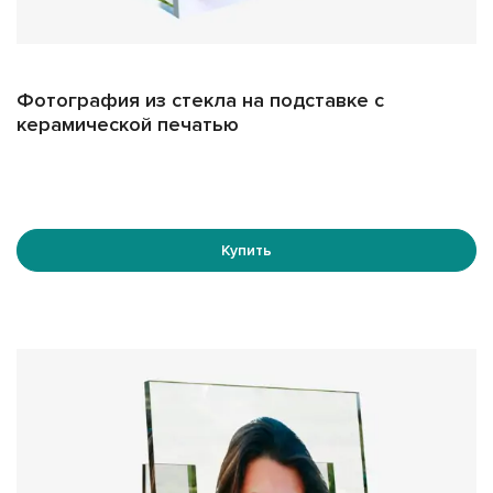
как цельного стекла, так и триплекса, что повышает
надежность конструкции. Форма стекла также может
варьироваться в зависимости от ваших пожеланий и
особенностей места установки.
Фотография из стекла на подставке с
керамической печатью
Кроме того, у нас есть возможность изготовить стекло
по вашему шаблону, учитывая размеры и форму
памятника, на который планируется установка.
Минимальные размеры изображений составляют
300x400 мм, что позволяет создать портрет любого
Купить
размера.
Для крепления фото на подставку к памятнику
используются специальные клеевые составы или
крепежные элементы, обеспечивающие надежную
фиксацию и безопасность эксплуатации.
Дополнительные преимущества:
Невозможность выгорания:
Благодаря использованию