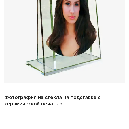
специальной технологии печати, изображение
остается ярким и контрастным даже при длительном
воздействии солнечных лучей.
Высокая устойчивость к погодным условиям:
Стекло не
боится ни дождя, ни снега, ни резких изменений
температуры, сохраняя свой первоначальный вид.
Стойкость к влаге и гниению:
Материал не подвержен
процессам разрушения под воздействием воды и
микроорганизмов, что особенно важно для уличных
изделий.
Индивидуальный проект:
Мы готовы разработать
уникальный дизайн, соответствующий вашим
Фотография из стекла на подставке с
пожеланиям и особенностям конкретного мемориала.
керамической печатью
Виды стекла:
У нас представлены два типа стекла: обычное и