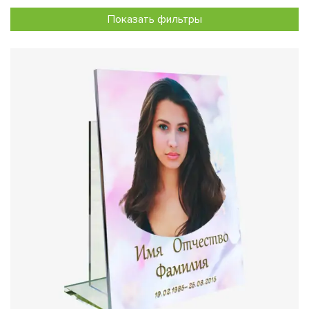
ультрафиолетовых лучей и механических повреждений.
Показать фильтры
Это гарантирует долговечность изображения и его
сохранность вне зависимости от климатических условий.
3. Эстетика и стиль:
Фотография на стекле выглядит
современно и привлекательно, добавляя мемориалу
индивидуальности. Такой подход подчеркивает уважение
и заботу о сохранении памяти об ушедшем человеке.
4. Универсальность:
Стеклянные портреты могут
использоваться как самостоятельно, так и в сочетании с
другими элементами оформления и быть установлены на
мемориальную плиту. Это дает возможность создавать
уникальные композиции, отражающие личные
предпочтения и вкусы.
Особенности изготовления:
Мы предлагаем изготовление фотографий из стекла
различной толщины – от 8 мм. Возможно использование