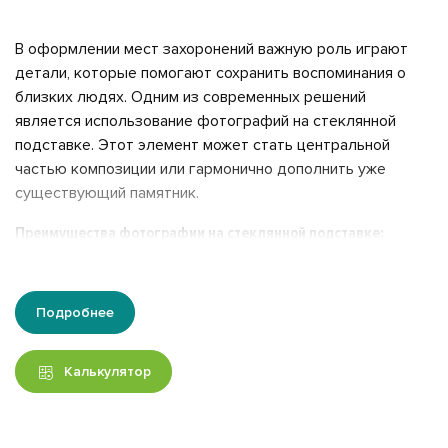
В оформлении мест захоронений важную роль играют
детали, которые помогают сохранить воспоминания о
близких людях. Одним из современных решений
является использование фотографий на стеклянной
подставке. Этот элемент может стать центральной
частью композиции или гармонично дополнить уже
существующий памятник.
Преимущества фотографии на стеклянной подставке:
1. Яркое изображение:
Технология фотопечати на стекле
позволяет передать все нюансы фотографии,
Подробнее
обеспечивая насыщенные цвета, которые остаются
яркими долгие годы. Даже спустя десятилетия
изображение сохранит свою первоначальную красоту.
Калькулятор
2. Устойчивость к внешним воздействиям:
Стеклянные
портреты устойчивы к воздействию влаги,